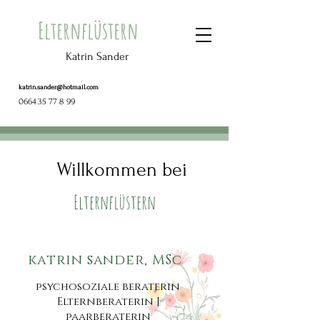
Elternflüstern
Katrin Sander
katrin.sander@hotmail.com
0664 35 77 8 99
Willkommen bei
Elternflüstern
katrin sander, MSc
psychosoziale beraterin
Elternberaterin |
paarberaterin