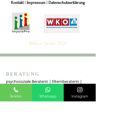
Kontakt
|
Impressum
|
Datenschutzerklärung
©Katrin Sander, 2024
BERATUNG
psychosoziale Beraterin | Elternberaterin |
Paarberaterin | Sexualpädagogin |
Traumapädagogin | Jugendarbeiterin |
Telefon
Whatsapp
Instagram
Krisenlotsin | Referentin | Erwachsenbilderin
KONTAKT