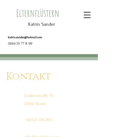
Elternflüstern
Katrin Sander
katrin.sander@hotmail.com
0664 35 77 8 99
Kontakt
Lindenstraße 14
10969 Berlin
+49 123 456789
info@website.com