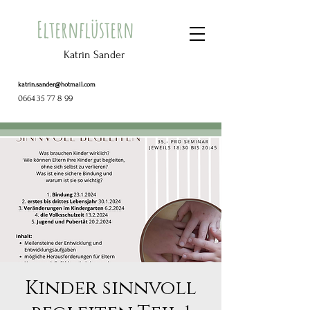
Elternflüstern
Katrin Sander
katrin.sander@hotmail.com
0664 35 77 8 99
Kinder sinnvoll